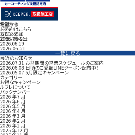
電話する
お知らせ
ご予約はこちら
トップ
友だち追加
カレンダー
お問い合わせ
2026-06-21
2026.06.19
2026-06-21
一覧に戻る
最近のお知らせ
2026.07.31
お盆期間の営業スケジュールのご案内
2026.06.08
日頃のご愛顧LINEクーポン配布中！
2026.05.07
5月限定キャンペーン
カテゴリー
お得なキャンペーン
ルフレについて
バックナンバー
2026 年7 月
2026 年6 月
2026 年5 月
2026 年4 月
2026 年3 月
2026 年2 月
2026 年1 月
2025 年12 月
2025 年11 月