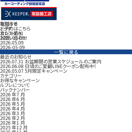
電話する
お知らせ
ご予約はこちら
トップ
友だち追加
カレンダー
お問い合わせ
2026-05-09
2026.05.09
2026-05-09
一覧に戻る
最近のお知らせ
2026.07.31
お盆期間の営業スケジュールのご案内
2026.06.08
日頃のご愛顧LINEクーポン配布中！
2026.05.07
5月限定キャンペーン
カテゴリー
お得なキャンペーン
ルフレについて
バックナンバー
2026 年7 月
2026 年6 月
2026 年5 月
2026 年4 月
2026 年3 月
2026 年2 月
2026 年1 月
2025 年12 月
2025 年11 月