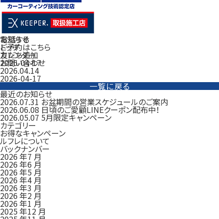
電話する
お知らせ
ご予約はこちら
トップ
友だち追加
カレンダー
お問い合わせ
2026-04-17
2026.04.14
2026-04-17
一覧に戻る
最近のお知らせ
2026.07.31
お盆期間の営業スケジュールのご案内
2026.06.08
日頃のご愛顧LINEクーポン配布中！
2026.05.07
5月限定キャンペーン
カテゴリー
お得なキャンペーン
ルフレについて
バックナンバー
2026 年7 月
2026 年6 月
2026 年5 月
2026 年4 月
2026 年3 月
2026 年2 月
2026 年1 月
2025 年12 月
2025 年11 月