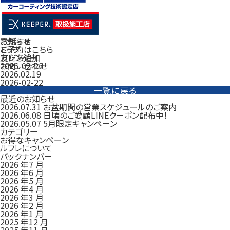
電話する
お知らせ
ご予約はこちら
トップ
友だち追加
カレンダー
お問い合わせ
2026-02-22
2026.02.19
2026-02-22
一覧に戻る
最近のお知らせ
2026.07.31
お盆期間の営業スケジュールのご案内
2026.06.08
日頃のご愛顧LINEクーポン配布中！
2026.05.07
5月限定キャンペーン
カテゴリー
お得なキャンペーン
ルフレについて
バックナンバー
2026 年7 月
2026 年6 月
2026 年5 月
2026 年4 月
2026 年3 月
2026 年2 月
2026 年1 月
2025 年12 月
2025 年11 月