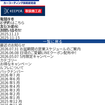
電話する
お知らせ
ご予約はこちら
トップ
友だち追加
カレンダー
お問い合わせ
2025-11-15
2025.11.13
2025-11-15
一覧に戻る
最近のお知らせ
2026.07.31
お盆期間の営業スケジュールのご案内
2026.06.08
日頃のご愛顧LINEクーポン配布中！
2026.05.07
5月限定キャンペーン
カテゴリー
お得なキャンペーン
ルフレについて
バックナンバー
2026 年7 月
2026 年6 月
2026 年5 月
2026 年4 月
2026 年3 月
2026 年2 月
2026 年1 月
2025 年12 月
2025 年11 月