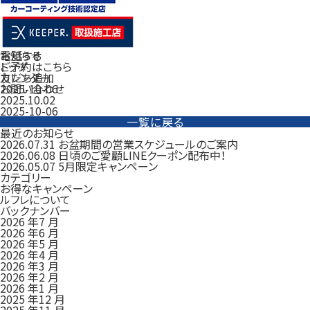
電話する
お知らせ
ご予約はこちら
トップ
友だち追加
カレンダー
お問い合わせ
2025-10-06
2025.10.02
2025-10-06
一覧に戻る
最近のお知らせ
2026.07.31
お盆期間の営業スケジュールのご案内
2026.06.08
日頃のご愛顧LINEクーポン配布中！
2026.05.07
5月限定キャンペーン
カテゴリー
お得なキャンペーン
ルフレについて
バックナンバー
2026 年7 月
2026 年6 月
2026 年5 月
2026 年4 月
2026 年3 月
2026 年2 月
2026 年1 月
2025 年12 月
2025 年11 月