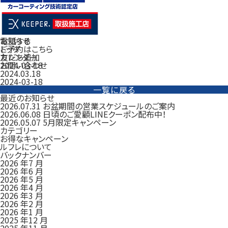
電話する
お知らせ
ご予約はこちら
トップ
友だち追加
カレンダー
お問い合わせ
2024-03-18
2024.03.18
2024-03-18
一覧に戻る
最近のお知らせ
2026.07.31
お盆期間の営業スケジュールのご案内
2026.06.08
日頃のご愛顧LINEクーポン配布中！
2026.05.07
5月限定キャンペーン
カテゴリー
お得なキャンペーン
ルフレについて
バックナンバー
2026 年7 月
2026 年6 月
2026 年5 月
2026 年4 月
2026 年3 月
2026 年2 月
2026 年1 月
2025 年12 月
2025 年11 月