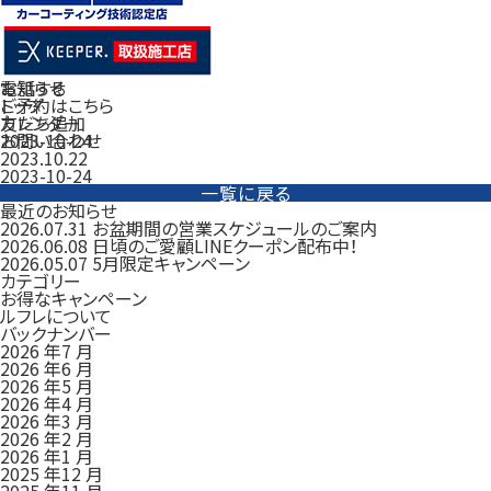
電話する
お知らせ
ご予約はこちら
トップ
友だち追加
カレンダー
お問い合わせ
2023-10-24
2023.10.22
2023-10-24
一覧に戻る
最近のお知らせ
2026.07.31
お盆期間の営業スケジュールのご案内
2026.06.08
日頃のご愛顧LINEクーポン配布中！
2026.05.07
5月限定キャンペーン
カテゴリー
お得なキャンペーン
ルフレについて
バックナンバー
2026 年7 月
2026 年6 月
2026 年5 月
2026 年4 月
2026 年3 月
2026 年2 月
2026 年1 月
2025 年12 月
2025 年11 月