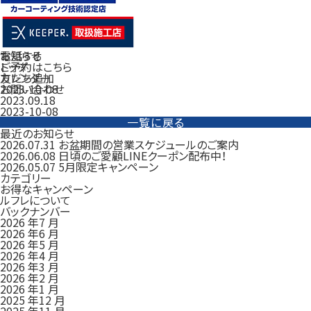
電話する
お知らせ
ご予約はこちら
トップ
友だち追加
カレンダー
お問い合わせ
2023-10-08
2023.09.18
2023-10-08
一覧に戻る
最近のお知らせ
2026.07.31
お盆期間の営業スケジュールのご案内
2026.06.08
日頃のご愛顧LINEクーポン配布中！
2026.05.07
5月限定キャンペーン
カテゴリー
お得なキャンペーン
ルフレについて
バックナンバー
2026 年7 月
2026 年6 月
2026 年5 月
2026 年4 月
2026 年3 月
2026 年2 月
2026 年1 月
2025 年12 月
2025 年11 月