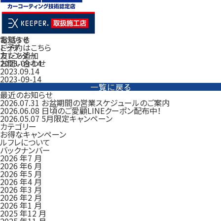
電話する
お知らせ
ご予約はこちら
トップ
友だち追加
カレンダー
お問い合わせ
2023-09-14
2023.09.14
2023-09-14
一覧に戻る
最近のお知らせ
2026.07.31
お盆期間の営業スケジュールのご案内
2026.06.08
日頃のご愛顧LINEクーポン配布中！
2026.05.07
5月限定キャンペーン
カテゴリー
お得なキャンペーン
ルフレについて
バックナンバー
2026 年7 月
2026 年6 月
2026 年5 月
2026 年4 月
2026 年3 月
2026 年2 月
2026 年1 月
2025 年12 月
2025 年11 月