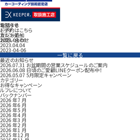
電話する
お知らせ
ご予約はこちら
トップ
友だち追加
カレンダー
お問い合わせ
2023-04-06
2023.04.04
2023-04-06
一覧に戻る
最近のお知らせ
2026.07.31
お盆期間の営業スケジュールのご案内
2026.06.08
日頃のご愛顧LINEクーポン配布中！
2026.05.07
5月限定キャンペーン
カテゴリー
お得なキャンペーン
ルフレについて
バックナンバー
2026 年7 月
2026 年6 月
2026 年5 月
2026 年4 月
2026 年3 月
2026 年2 月
2026 年1 月
2025 年12 月
2025 年11 月