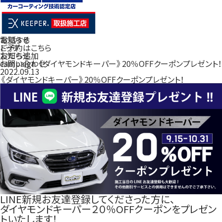
電話する
お知らせ
ご予約はこちら
トップ
友だち追加
お知らせ
お問い合わせ
campaign 《ダイヤモンドキーパー》20％OFFクーポンプレゼント！
2022.09.13
《ダイヤモンドキーパー》20％OFFクーポンプレゼント！
LINE新規お友達登録してくださった方に、
ダイヤモンドキーパー２０％OFFクーポンをプレゼン
トいたします！